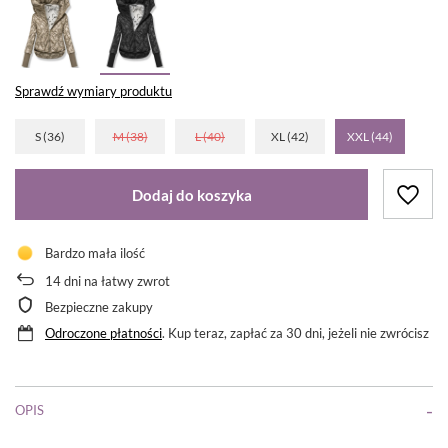
Sprawdź wymiary produktu
S (36)
M (38)
L (40)
XL (42)
XXL (44)
Dodaj do koszyka
Bardzo mała ilość
14
dni na łatwy zwrot
Bezpieczne zakupy
Odroczone płatności
. Kup teraz, zapłać za 30 dni, jeżeli nie zwrócisz
OPIS