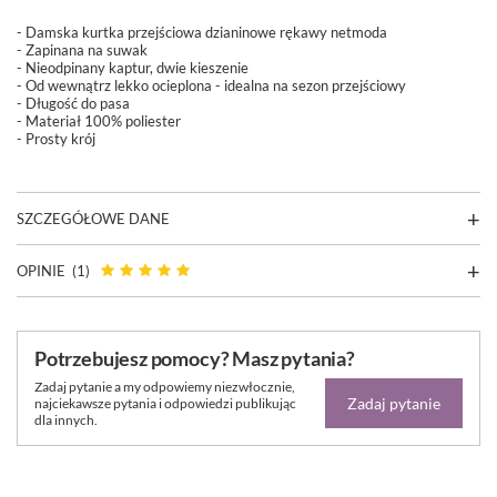
- Damska kurtka przejściowa dzianinowe rękawy netmoda
- Zapinana na suwak
- Nieodpinany kaptur, dwie kieszenie
- Od wewnątrz lekko ocieplona - idealna na sezon przejściowy
- Długość do pasa
- Materiał 100% poliester
- Prosty krój
SZCZEGÓŁOWE DANE
OPINIE
(1)
Potrzebujesz pomocy? Masz pytania?
Zadaj pytanie a my odpowiemy niezwłocznie,
Zadaj pytanie
najciekawsze pytania i odpowiedzi publikując
dla innych.