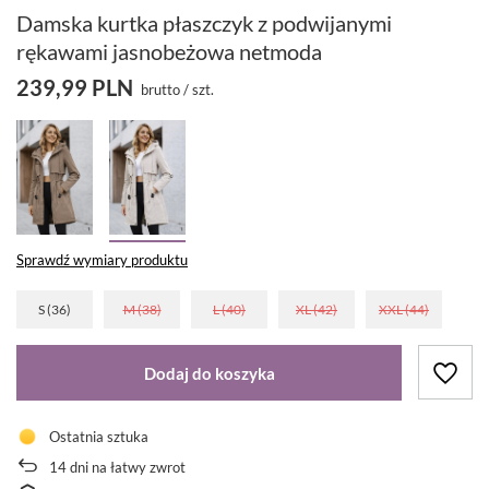
Damska kurtka płaszczyk z podwijanymi
rękawami jasnobeżowa netmoda
239,99 PLN
brutto
/
szt.
Sprawdź wymiary produktu
S (36)
M (38)
L (40)
XL (42)
XXL (44)
Dodaj do koszyka
Ostatnia sztuka
14
dni na łatwy zwrot