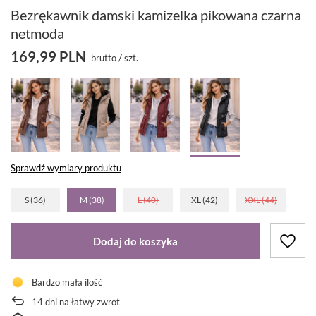
Bezrękawnik damski kamizelka pikowana czarna
netmoda
169,99 PLN
brutto
/
szt.
Sprawdź wymiary produktu
S (36)
M (38)
L (40)
XL (42)
XXL (44)
Dodaj do koszyka
Bardzo mała ilość
14
dni na łatwy zwrot