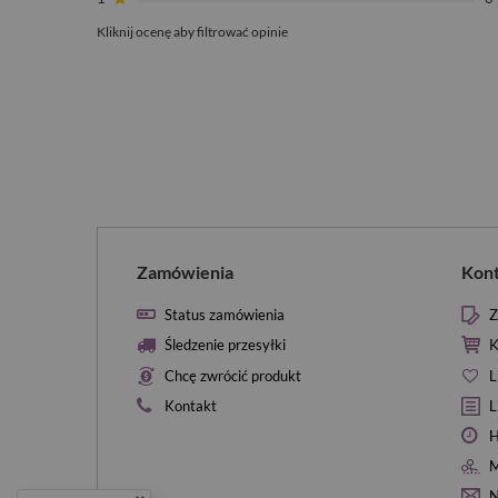
Kliknij ocenę aby filtrować opinie
Zamówienia
Kon
Status zamówienia
Z
Śledzenie przesyłki
K
Chcę zwrócić produkt
L
Kontakt
L
H
M
N