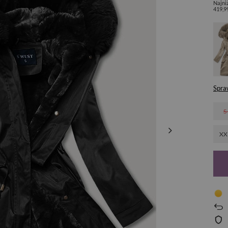
Najni
419,9
Spra
S
XX