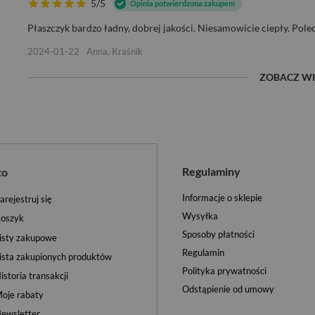
5/5
Opinia potwierdzona zakupem
Płaszczyk bardzo ładny, dobrej jakości. Niesamowicie ciepły. Pole
2024-01-22
Anna, Kraśnik
ZOBACZ WI
Regulaminy
to
Informacje o sklepie
arejestruj się
Wysyłka
oszyk
Sposoby płatności
isty zakupowe
Regulamin
ista zakupionych produktów
Polityka prywatności
istoria transakcji
Odstąpienie od umowy
oje rabaty
ewsletter