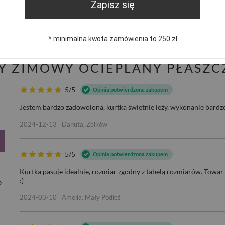
trzebujesz pomocy? Masz pytania?
Zapisz się
Zadaj pyta
dpowiemy niezwłocznie, najciekawsze pytania i odpowiedzi
publikując dla innych.
* minimalna kwota zamówienia to 250 zł
NY ZIMOWY OCIEPLANY PŁASZC
5/5
Opinia potwierdzona zakupem
Jestem bardzo zadowolona, kurtka świetnie leży, wykonanie bardz
2024-12-13
Danuta, Zelków
5/5
Opinia potwierdzona zakupem
Kurtka pasuje idealnie, rozmiar zgodny z tabelą rozmiarów. Towar
:)
2
2024-03-10
Amelia, Mały Podleś