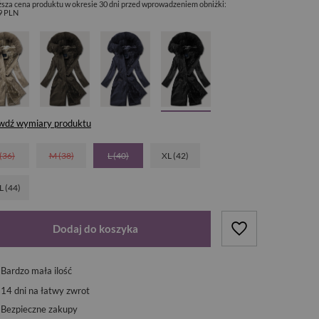
ższa cena produktu w okresie 30 dni przed wprowadzeniem obniżki:
9 PLN
wdź wymiary produktu
 (36)
M (38)
L (40)
XL (42)
L (44)
Dodaj do koszyka
Bardzo mała ilość
14
dni na łatwy zwrot
Bezpieczne zakupy