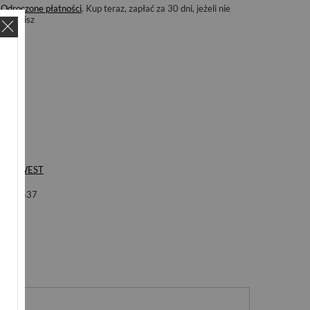
Odroczone płatności
. Kup teraz, zapłać za 30 dni, jeżeli nie
zwrócisz
ka
S'WEST
ol
B537