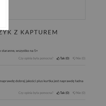
nie
ZYK Z KAPTUREM
o staranne, wszystko na 5+
Czy opinia była pomocna?
Tak
0
Nie
0
 naprawdę dobrej jakości plus kurtka jest naprawdę ładna
Czy opinia była pomocna?
Tak
0
Nie
0