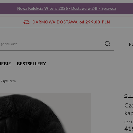
Nowa Kolekcja Wiosna 2026 - Dostawa w 24h - Sprawdź
DARMOWA DOSTAWA
od 299,00 PLN
P
IEBIE
BESTSELLERY
z kapturem
Opin
Cza
ka
Cena 
41