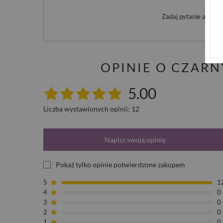
Po
Zadaj pytanie a my o
OPINIE O CZAR
5.00
Liczba wystawionych opinii: 12
Napisz swoją opinię
Pokaż tylko opinie potwierdzone zakupem
5
1
4
0
3
0
2
0
1
0