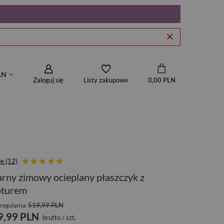
LN
Zaloguj się
0,00 PLN
Listy zakupowe
ie (12)
rny zimowy ocieplany płaszczyk z
pturem
519,99 PLN
regularna:
9,99 PLN
brutto
/
szt.