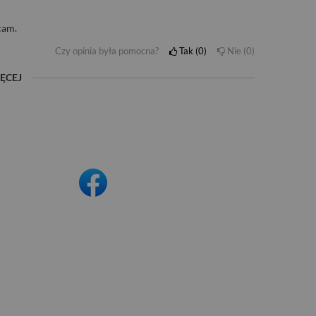
cam.
Czy opinia była pomocna?
Tak
0
Nie
0
ĘCEJ