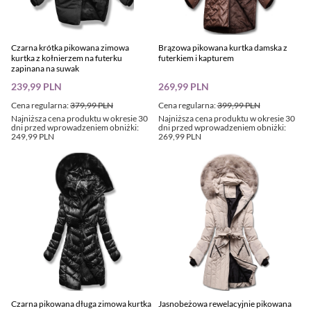
Czarna krótka pikowana zimowa
Brązowa pikowana kurtka damska z
kurtka z kołnierzem na futerku
futerkiem i kapturem
zapinana na suwak
239,99 PLN
269,99 PLN
Cena regularna:
379,99 PLN
Cena regularna:
399,99 PLN
Najniższa cena produktu w okresie 30
Najniższa cena produktu w okresie 30
dni przed wprowadzeniem obniżki:
dni przed wprowadzeniem obniżki:
249,99 PLN
269,99 PLN
Czarna pikowana długa zimowa kurtka
Jasnobeżowa rewelacyjnie pikowana