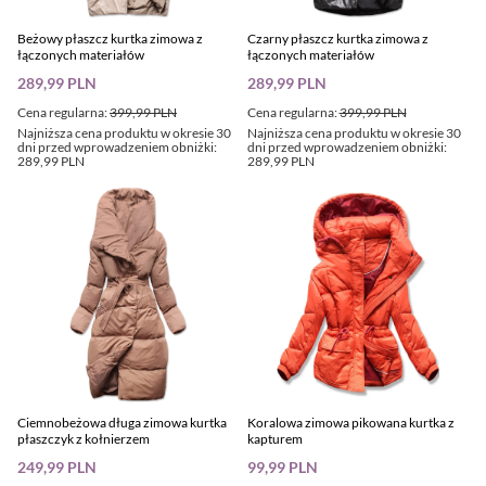
Beżowy płaszcz kurtka zimowa z
Czarny płaszcz kurtka zimowa z
łączonych materiałów
łączonych materiałów
289,99 PLN
289,99 PLN
Cena regularna:
399,99 PLN
Cena regularna:
399,99 PLN
Najniższa cena produktu w okresie 30
Najniższa cena produktu w okresie 30
dni przed wprowadzeniem obniżki:
dni przed wprowadzeniem obniżki:
289,99 PLN
289,99 PLN
Ciemnobeżowa długa zimowa kurtka
Koralowa zimowa pikowana kurtka z
płaszczyk z kołnierzem
kapturem
249,99 PLN
99,99 PLN