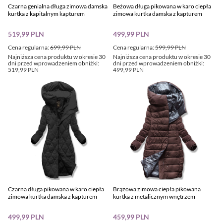
Czarna genialna długa zimowa damska
Beżowa długa pikowana w karo ciepła
kurtka z kapitalnym kapturem
zimowa kurtka damska z kapturem
519,99 PLN
499,99 PLN
Cena regularna:
699,99 PLN
Cena regularna:
599,99 PLN
Najniższa cena produktu w okresie 30
Najniższa cena produktu w okresie 30
dni przed wprowadzeniem obniżki:
dni przed wprowadzeniem obniżki:
519,99 PLN
499,99 PLN
Czarna długa pikowana w karo ciepła
Brązowa zimowa ciepła pikowana
zimowa kurtka damska z kapturem
kurtka z metalicznym wnętrzem
499,99 PLN
459,99 PLN