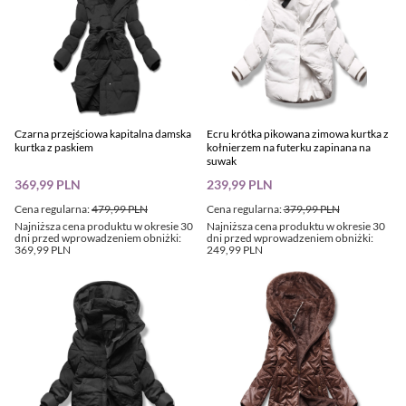
Czarna przejściowa kapitalna damska
Ecru krótka pikowana zimowa kurtka z
kurtka z paskiem
kołnierzem na futerku zapinana na
suwak
369,99 PLN
239,99 PLN
Cena regularna:
479,99 PLN
Cena regularna:
379,99 PLN
Najniższa cena produktu w okresie 30
Najniższa cena produktu w okresie 30
dni przed wprowadzeniem obniżki:
dni przed wprowadzeniem obniżki:
369,99 PLN
249,99 PLN