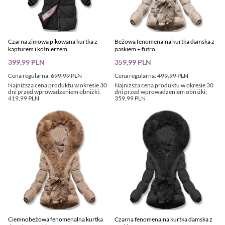
Czarna zimowa pikowana kurtka z
Beżowa fenomenalna kurtka damska z
kapturem i kołnierzem
paskiem + futro
399,99 PLN
359,99 PLN
Cena regularna:
699,99 PLN
Cena regularna:
499,99 PLN
Najniższa cena produktu w okresie 30
Najniższa cena produktu w okresie 30
dni przed wprowadzeniem obniżki:
dni przed wprowadzeniem obniżki:
419,99 PLN
359,99 PLN
Ciemnobeżowa fenomenalna kurtka
Czarna fenomenalna kurtka damska z