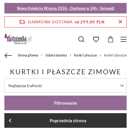
Nowa Kolekcja Wiosna 2026 - Dostawa w 24h - Sprawdź
DARMOWA DOSTAWA
od 299,00 PLN
Strona główna
Odzież damska
Kurtki i płaszcze
Kurtki i płaszcze 
KURTKI I PŁASZCZE ZIMOWE
Najlepsza trafność
Filtrowanie
Poprzednia strona