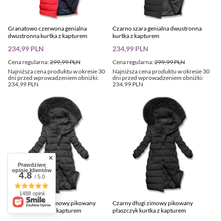
Granatowo czerwona genialna
Czarno szara genialna dwustronna
dwustronna kurtka z kapturem
kurtka z kapturem
234,99 PLN
234,99 PLN
Cena regularna:
299,99 PLN
Cena regularna:
299,99 PLN
Najniższa cena produktu w okresie 30
Najniższa cena produktu w okresie 30
dni przed wprowadzeniem obniżki:
dni przed wprowadzeniem obniżki:
234,99 PLN
234,99 PLN
Prawdziwe
opinie klientów
4.8
/ 5.0
1488 opinii
Grafitowy długi zimowy pikowany
Czarny długi zimowy pikowany
płaszczyk kurtka z kapturem
płaszczyk kurtka z kapturem