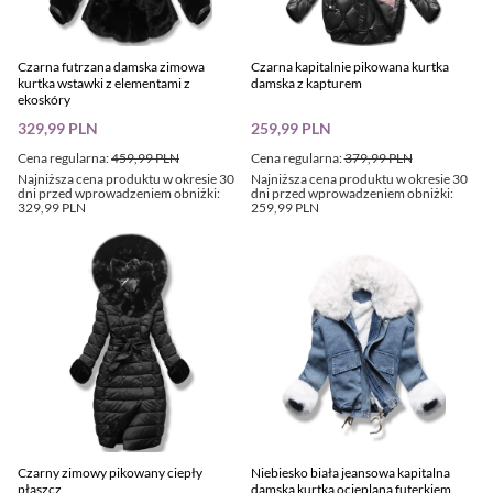
Czarna futrzana damska zimowa
Czarna kapitalnie pikowana kurtka
kurtka wstawki z elementami z
damska z kapturem
ekoskóry
329,99 PLN
259,99 PLN
Cena regularna:
459,99 PLN
Cena regularna:
379,99 PLN
Najniższa cena produktu w okresie 30
Najniższa cena produktu w okresie 30
dni przed wprowadzeniem obniżki:
dni przed wprowadzeniem obniżki:
329,99 PLN
259,99 PLN
Czarny zimowy pikowany ciepły
Niebiesko biała jeansowa kapitalna
płaszcz
damska kurtka ocieplana futerkiem